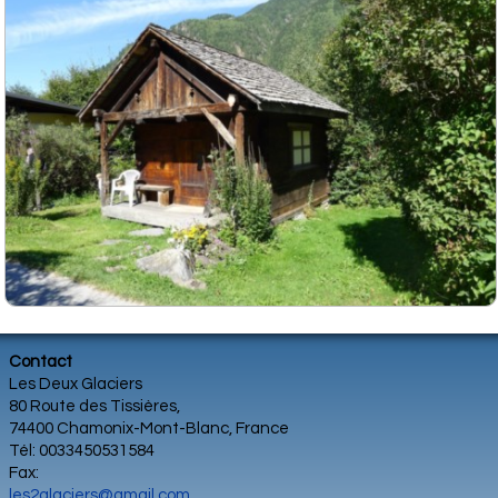
Contact
Les Deux Glaciers
80 Route des Tissières,
74400 Chamonix-Mont-Blanc, France
Tél: 0033450531584
Fax:
les2glaciers@gmail.com